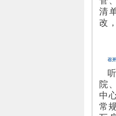
清
改
召
院
中
常