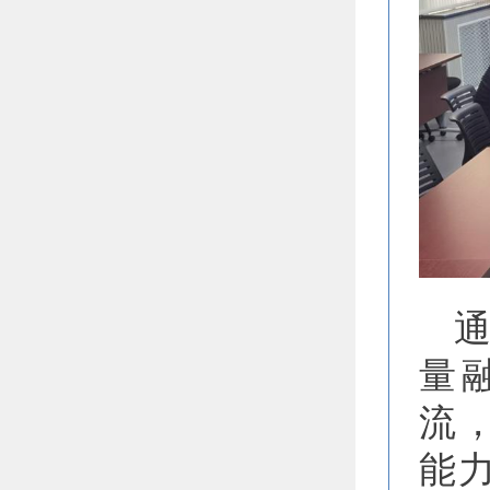
量
流
能