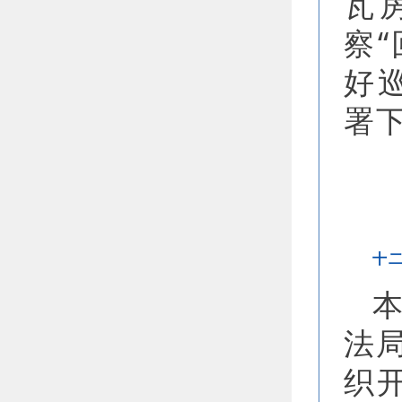
瓦
察“
好
署
十
法
织