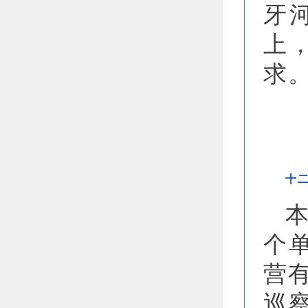
牙
上
求
十
个
营
巡