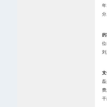
年
分
的
位
刘
支
磊
费
干