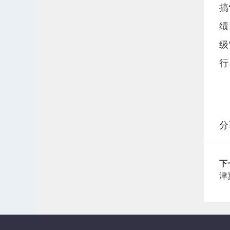
搞
绩
级
行
分
下
津