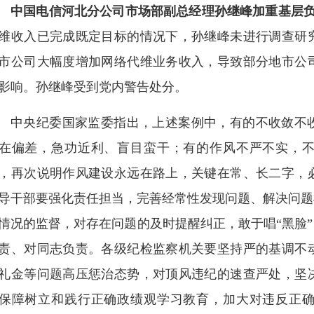
中国电信河北分公司市场部副总经理孙继峰加重基层
维收入已完成既定目标的情况下，孙继峰未进行调查研
市公司大幅度增加网络代维业务收入，导致部分地市公
影响。孙继峰受到党内警告处分。
中央纪委国家监委指出，上述案例中，有的不收敛不
在偏差，急功近利、盲目蛮干；有的作风不严不实，
，再次说明作风建设永远在路上，关键在常、长二字，
导干部要强化责任担当，完善经常性发现问题、解决问题
情况的监督，对存在问题的及时提醒纠正，敢于唱“黑脸”
责、对同志负责。各级纪检监察机关要坚持严的基调不
礼金等问题高压惩治态势，对顶风违纪的速查严处，坚
保障树立和践行正确政绩观学习教育，加大对违反正