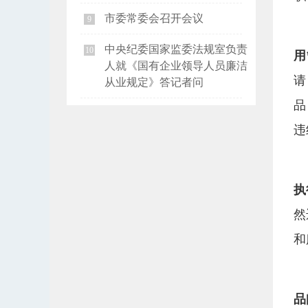
市委常委会召开会议
9
中央纪委国家监委法规室负责
10
用
人就《国有企业领导人员廉洁
请
从业规定》答记者问
品
违
执
然
和
品