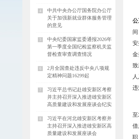
中共中央办公厅国务院办公厅
4
关于加强新就业群体服务管理
公
的意见
间
中央纪委国家监委通报2026年
5
安
第一季度全国纪检监察机关监
金
督检查审查调查情况
致
2月全国查处违反中央八项规
6
定精神问题16299起
人
违
习近平总书记赴雄安新区考察
7
并主持召开深入推进雄安新区
高质量建设和发展座谈会纪实
至
习近平在河北雄安新区考察并
8
借
主持召开深入推进雄安新区高
质量建设和发展座谈会
职