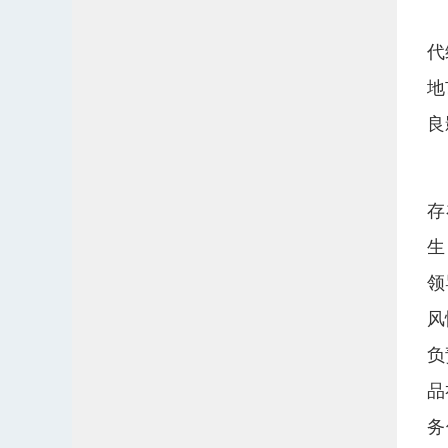
代
地
良
存
生
领
风
负
品
务