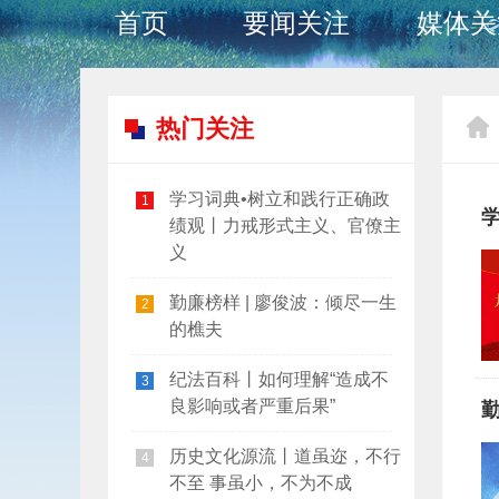
首页
要闻关注
媒体关
热门关注
学习词典•树立和践行正确政
1
绩观丨力戒形式主义、官僚主
义
勤廉榜样 | 廖俊波：倾尽一生
2
的樵夫
纪法百科丨如何理解“造成不
3
良影响或者严重后果”
勤
历史文化源流丨道虽迩，不行
4
不至 事虽小，不为不成