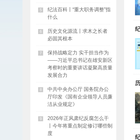
纪法百科丨“重大职务调整”指
5
什么
历史文化源流丨求木之长者
6
必固其根本
保持战略定力 实干担当作为
7
——习近平总书记在雄安新区
考察时的重要讲话凝聚高质量
发展合力
中共中央办公厅 国务院办公
8
厅印发《国有企业领导人员廉
洁从业规定》
2026年正风肃纪反腐怎么干
9
丨今年将重点制定修订哪些制
度