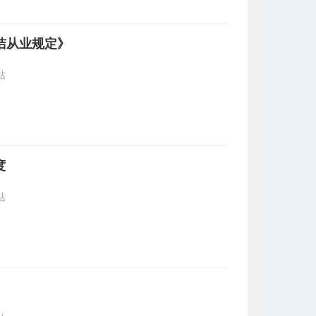
洁从业规定》
站
度
站